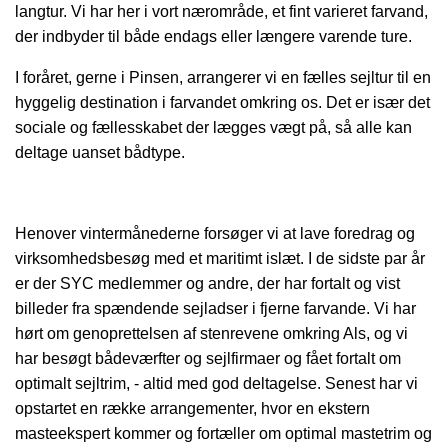
langtur. Vi har her i vort nærområde, et fint varieret farvand,
der indbyder til både endags eller længere varende ture.
I foråret, gerne i Pinsen, arrangerer vi en fælles sejltur til en
hyggelig destination i farvandet omkring os. Det er især det
sociale og fællesskabet der lægges vægt på, så alle kan
deltage uanset bådtype.
Henover vintermånederne forsøger vi at lave foredrag og
virksomhedsbesøg med et maritimt islæt. I de sidste par år
er der SYC medlemmer og andre, der har fortalt og vist
billeder fra spændende sejladser i fjerne farvande. Vi har
hørt om genoprettelsen af stenrevene omkring Als, og vi
har besøgt bådeværfter og sejlfirmaer og fået fortalt om
optimalt sejltrim, - altid med god deltagelse. Senest har vi
opstartet en række arrangementer, hvor en ekstern
masteekspert kommer og fortæller om optimal mastetrim og