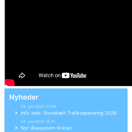
Nyheder
29. juni 2026 21:08
Info vedr. Storebælt Trafikseparering 2026
24. juni 2026 15:31
Nyt låsesystem til kran