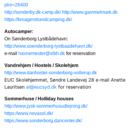
plnr=26400
http://sonderby.dk-camp.dk/
http://www.gammelmark.dk
https://broagerstrandcamping.dk/
Autocamper:
On Sønderborg Lystbådehavn:
http://www.soenderborg-lystbaadehavn.dk/
e-mail
havnemester@slbh.dk
for reservation
Vandrehjem / Hostels / Skolehjem
http://www.danhostel-sonderborg-vollerup.dk
EUC Skolehjemmet, Søndre Landevej 28 e-mail Anette
Lauritsen
al@eucsyd.dk
for reservation
Sommerhuse / Holliday houses
http://www.jysk-sommerhusudlejning.dk/
https://www.novasol.dk/
https://www.sonderborg.dancenter.dk/