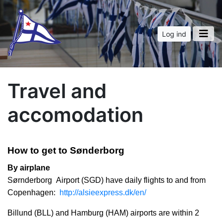
Log ind
Travel and
accomodation
How to get to Sønderborg
By airplane
Sørnderborg Airport (SGD) have daily flights to and from
Copenhagen:
http://alsieexpress.dk/en/
Billund (BLL) and Hamburg (HAM) airports are within 2