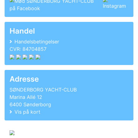
Handel
Handelsbetingelser
CVR: 84704857
Adresse
SØNDERBORG YACHT-CLUB
Marina Allé 12
6400 Sønderborg
Vis på kort