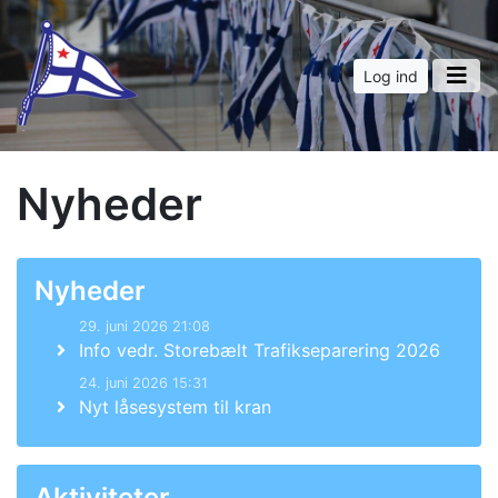
Log ind
Nyheder
Nyheder
29. juni 2026 21:08
Info vedr. Storebælt Trafikseparering 2026
24. juni 2026 15:31
Nyt låsesystem til kran
Aktiviteter