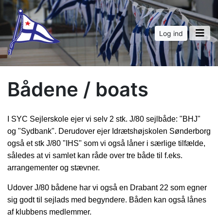
Log ind
Bådene / boats
I SYC Sejlerskole ejer vi selv 2 stk. J/80 sejlbåde: "BHJ"
og "Sydbank". Derudover ejer Idrætshøjskolen Sønderborg
også et stk J/80 "IHS" som vi også låner i særlige tilfælde,
således at vi samlet kan råde over tre både til f.eks.
arrangementer og stævner.
Udover J/80 bådene har vi også en Drabant 22 som egner
sig godt til sejlads med begyndere. Båden kan også lånes
af klubbens medlemmer.