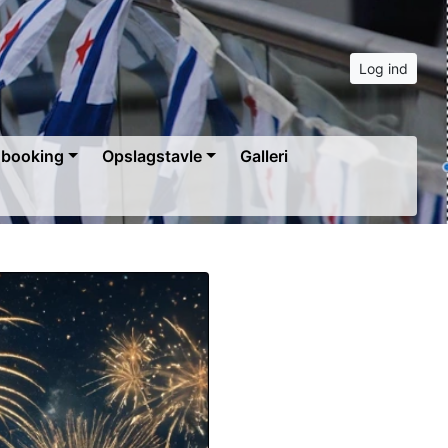
Log ind
g booking
Opslagstavle
Galleri