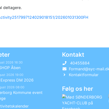
l deltagere.
/Activity2517997124029018151/202601031300FH
eter
Kontakt
gust 2026 16:30
40455884
SHOP Åben
Formand@syc-mail.d
Kontaktformular
gust 2026 19:00
n Express DM 2026
Følg os her
gust 2026 08:00
erborg Kommune event
nge
tivitetskalender