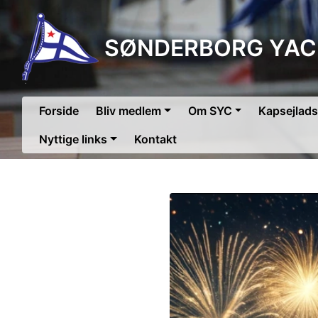
SØNDERBORG YAC
Forside
Bliv medlem
Om SYC
Kapsejlads
Nyttige links
Kontakt