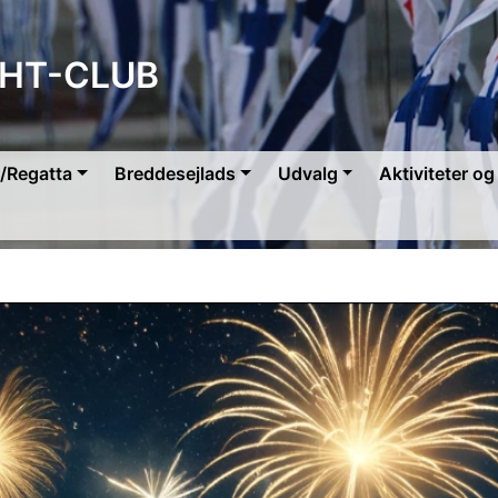
HT-CLUB
/Regatta
Breddesejlads
Udvalg
Aktiviteter o