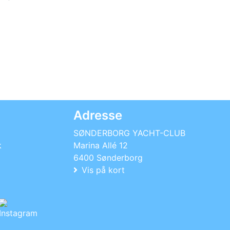
Adresse
SØNDERBORG YACHT-CLUB
k
Marina Allé 12
6400 Sønderborg
Vis på kort