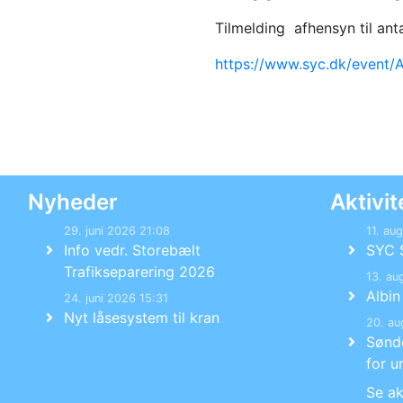
Tilmelding afhensyn til anta
https://www.syc.dk/event
Nyheder
Aktivit
29. juni 2026 21:08
11. au
Info vedr. Storebælt
SYC 
Trafikseparering 2026
13. au
Albi
24. juni 2026 15:31
Nyt låsesystem til kran
20. au
Sønd
for u
Se ak